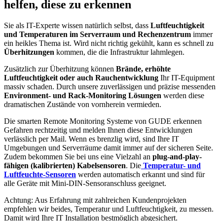
helfen, diese zu erkennen
Sie als IT-Experte wissen natürlich selbst, dass
Luftfeuchtigkeit
und
Temperaturen im Serverraum und Rechenzentrum
immer
ein heikles Thema ist. Wird nicht richtig gekühlt, kann es schnell zu
Überhitzungen
kommen, die die Infrastruktur lahmlegen.
Zusätzlich zur Überhitzung können
Brände, erhöhte
Luftfeuchtigkeit oder auch Rauchentwicklung
Ihr IT-Equipment
massiv schaden. Durch unsere zuverlässigen und präzise messenden
Environment- und Rack-Monitoring Lösungen
werden diese
dramatischen Zustände von vornherein vermieden.
Die smarten Remote Monitoring Systeme von GUDE erkennen
Gefahren rechtzeitig und melden Ihnen diese Entwicklungen
verlässlich per Mail. Wenn es brenzlig wird, sind Ihre IT
Umgebungen und Serverräume damit immer auf der sicheren Seite.
Zudem bekommen Sie bei uns eine Vielzahl an
plug-and-play-
fähigen (kalibrierten) Kabelsensoren
. Die
Temperatur- und
Luftfeuchte-Sensoren
werden automatisch erkannt und sind für
alle Geräte mit Mini-DIN-Sensoranschluss geeignet.
Achtung: Aus Erfahrung mit zahlreichen Kundenprojekten
empfehlen wir beides, Temperatur und Luftfeuchtigkeit, zu messen.
Damit wird Ihre IT Installation bestmöglich abgesichert.