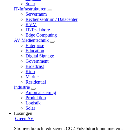
Solar
IT-Infrastrukturen
Serverraum
Rechenzentrum / Datacenter
KVM
IT-Testlabore
Edge Computing
AV-Medientechnik
Enterprise
Education
Digital Signage
Government
Broadcast
Kino
Marine
Residential
Industrie
Automatisierung
Produktion
Logistik
Solar
Lösungen
Green AV
Stromverbrauch reduzieren, CO2-Fußabdruck minimieren -