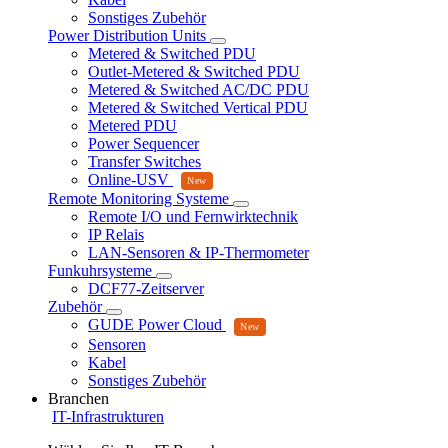
Sonstiges Zubehör
Power Distribution Units
Metered & Switched PDU
Outlet-Metered & Switched PDU
Metered & Switched AC/DC PDU
Metered & Switched Vertical PDU
Metered PDU
Power Sequencer
Transfer Switches
Online-USV
Remote Monitoring Systeme
Remote I/O und Fernwirktechnik
IP Relais
LAN-Sensoren & IP-Thermometer
Funkuhrsysteme
DCF77-Zeitserver
Zubehör
GUDE Power Cloud
Sensoren
Kabel
Sonstiges Zubehör
Branchen
IT-Infrastrukturen