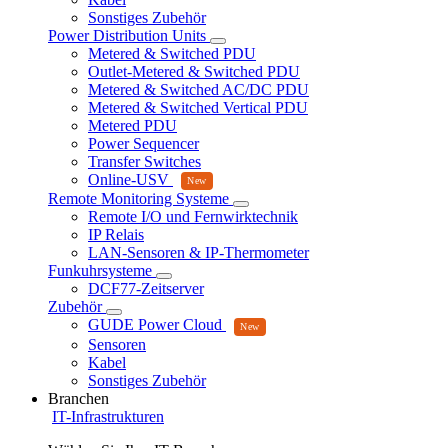
Sonstiges Zubehör
Power Distribution Units
Metered & Switched PDU
Outlet-Metered & Switched PDU
Metered & Switched AC/DC PDU
Metered & Switched Vertical PDU
Metered PDU
Power Sequencer
Transfer Switches
Online-USV
Remote Monitoring Systeme
Remote I/O und Fernwirktechnik
IP Relais
LAN-Sensoren & IP-Thermometer
Funkuhrsysteme
DCF77-Zeitserver
Zubehör
GUDE Power Cloud
Sensoren
Kabel
Sonstiges Zubehör
Branchen
IT-Infrastrukturen