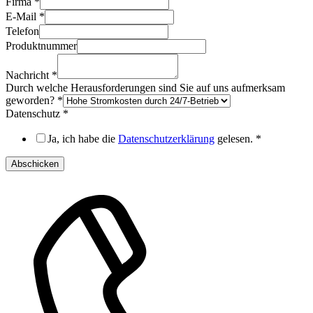
Firma
*
Datenschutz
E-Mail
*
aufmerksam
Telefon
Produktnummer
Nachricht
*
Durch welche Herausforderungen sind Sie auf uns aufmerksam
geworden?
*
Datenschutz
*
Ja, ich habe die
Datenschutzerklärung
gelesen.
*
Abschicken