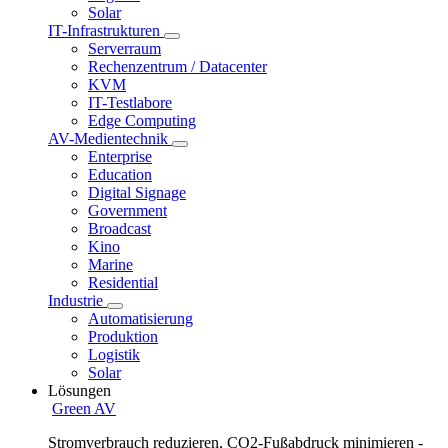
Solar
IT-Infrastrukturen
Serverraum
Rechenzentrum / Datacenter
KVM
IT-Testlabore
Edge Computing
AV-Medientechnik
Enterprise
Education
Digital Signage
Government
Broadcast
Kino
Marine
Residential
Industrie
Automatisierung
Produktion
Logistik
Solar
Lösungen
Green AV
Stromverbrauch reduzieren, CO2-Fußabdruck minimieren -