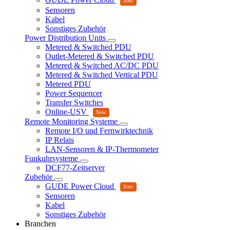
Sensoren
Kabel
Sonstiges Zubehör
Power Distribution Units
Metered & Switched PDU
Outlet-Metered & Switched PDU
Metered & Switched AC/DC PDU
Metered & Switched Vertical PDU
Metered PDU
Power Sequencer
Transfer Switches
Online-USV
Remote Monitoring Systeme
Remote I/O und Fernwirktechnik
IP Relais
LAN-Sensoren & IP-Thermometer
Funkuhrsysteme
DCF77-Zeitserver
Zubehör
GUDE Power Cloud
Sensoren
Kabel
Sonstiges Zubehör
Branchen