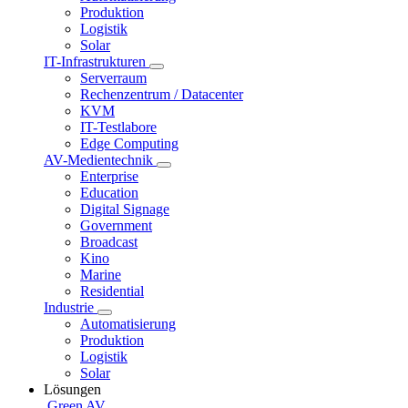
Produktion
Logistik
Solar
IT-Infrastrukturen
Serverraum
Rechenzentrum / Datacenter
KVM
IT-Testlabore
Edge Computing
AV-Medientechnik
Enterprise
Education
Digital Signage
Government
Broadcast
Kino
Marine
Residential
Industrie
Automatisierung
Produktion
Logistik
Solar
Lösungen
Green AV