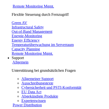
Remote Monitoring Mgmt.
Flexible Steuerung durch Fernzugriff
Green AV
Infrastructural Safety
Out-of-Band Management
Energie-Monitoring
Energy Efficiency
Temperaturüberwachung im Serverraum
Capacity Planning
Remote Monitoring Mgmt.
Support
Allgemein
Unterstützung bei grundsätzlichen Fragen
Allgemeiner Support
Ausschreibungstexte
Cybersicherheit und PSTI-Konformität
EU Data Act
Abgekündigte Produkte
Expertenwissen
Power Distribution