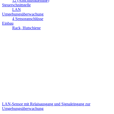
12 (Anschlussklemme)
Steuerschnittstelle
LAN
Umgebungsüberwachung
4 Sensoranschlüsse
Einbau
Rack, Hutschiene
LAN-Sensor mit Relaisausgang und Signaleingang zur
Umgebungsüberwachung