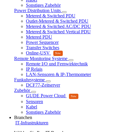
Sonstiges Zubehör
Power Distribution Units
Metered & Switched PDU
Outlet-Metered & Switched PDU
Metered & Switched AC/DC PDU
Metered & Switched Vertical PDU
Metered PDU
Power Sequencer
Transfer Switches
Online-USV
Remote Monitoring Systeme
Remote I/O und Fernwirktechnik
IP Relais
LAN-Sensoren & IP-Thermometer
Funkuhrsysteme
DCF77-Zeitserver
Zubehör
GUDE Power Cloud
Sensoren
Kabel
Sonstiges Zubehör
Branchen
IT-Infrastrukturen