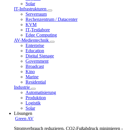
Solar
IT-Infrastrukturen
Serverraum
Rechenzentrum / Datacenter
KVM
IT-Testlabore
Edge Computing
AV-Medientechnik
Enterprise
Education
Digital Signage
Government
Broadcast
Kino
Marine
Residential
Industrie
Automatisierung
Produktion
Logistik
Solar
Lösungen
Green AV
Stromverbrauch reduzieren, CO2-Fußabdruck minimieren -