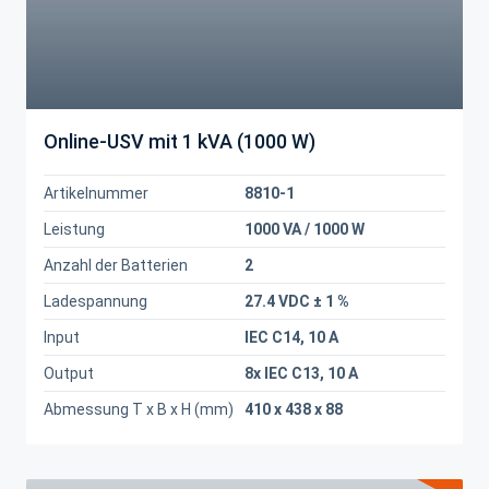
Online-USV mit 1 kVA (1000 W)
Artikelnummer
8810-1
Leistung
1000 VA / 1000 W
Anzahl der Batterien
2
Ladespannung
27.4 VDC ± 1 %
Input
IEC C14, 10 A
Output
8x IEC C13, 10 A
Abmessung T x B x H (mm)
410 x 438 x 88