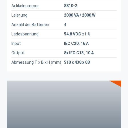
Artikelnummer
8810-2
Leistung
2000 VA / 2000 W
Anzahl der Batterien
4
Ladespannung
54,8 VDC ±1 %
Input
IEC C20, 16 A
Output
8x IEC C13, 10 A
Abmessung T x B x H (mm)
510 x 438 x 88