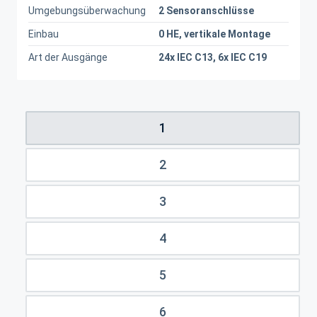
Umgebungsüberwachung
2 Sensoranschlüsse
Einbau
0 HE, vertikale Montage
Art der Ausgänge
24x IEC C13, 6x IEC C19
1
2
3
4
5
6