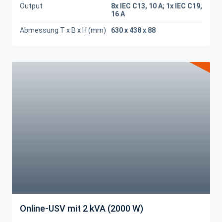
Output
8x IEC C13, 10 A; 1x IEC C19,
16 A
Abmessung T x B x H (mm)
630 x 438 x 88
Online-USV mit 2 kVA (2000 W)