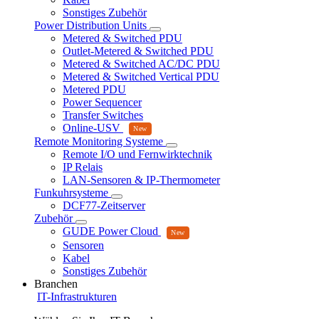
Sonstiges Zubehör
Power Distribution Units
Metered & Switched PDU
Outlet-Metered & Switched PDU
Metered & Switched AC/DC PDU
Metered & Switched Vertical PDU
Metered PDU
Power Sequencer
Transfer Switches
Online-USV
Remote Monitoring Systeme
Remote I/O und Fernwirktechnik
IP Relais
LAN-Sensoren & IP-Thermometer
Funkuhrsysteme
DCF77-Zeitserver
Zubehör
GUDE Power Cloud
Sensoren
Kabel
Sonstiges Zubehör
Branchen
IT-Infrastrukturen