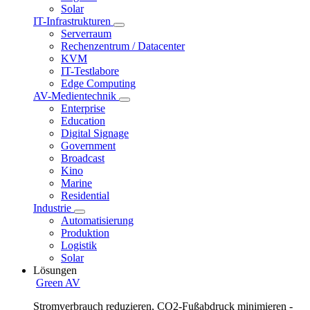
Solar
IT-Infrastrukturen
Serverraum
Rechenzentrum / Datacenter
KVM
IT-Testlabore
Edge Computing
AV-Medientechnik
Enterprise
Education
Digital Signage
Government
Broadcast
Kino
Marine
Residential
Industrie
Automatisierung
Produktion
Logistik
Solar
Lösungen
Green AV
Stromverbrauch reduzieren, CO2-Fußabdruck minimieren -