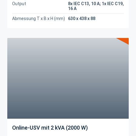
Output
8x IEC C13, 10 A; 1x IEC C19,
16 A
Abmessung T x B x H (mm)
630 x 438 x 88
Online-USV mit 2 kVA (2000 W)