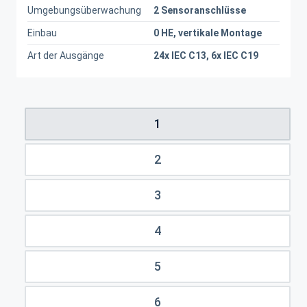
Umgebungsüberwachung
2 Sensoranschlüsse
Einbau
0 HE, vertikale Montage
Art der Ausgänge
24x IEC C13, 6x IEC C19
1
2
3
4
5
6