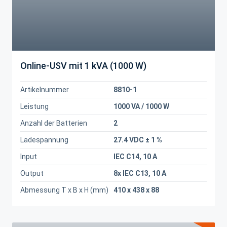
Online-USV mit 1 kVA (1000 W)
Artikelnummer
8810-1
Leistung
1000 VA / 1000 W
Anzahl der Batterien
2
Ladespannung
27.4 VDC ± 1 %
Input
IEC C14, 10 A
Output
8x IEC C13, 10 A
Abmessung T x B x H (mm)
410 x 438 x 88