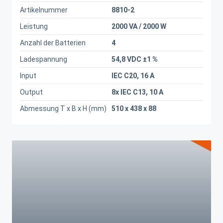
Artikelnummer
8810-2
Leistung
2000 VA / 2000 W
Anzahl der Batterien
4
Ladespannung
54,8 VDC ±1 %
Input
IEC C20, 16 A
Output
8x IEC C13, 10 A
Abmessung T x B x H (mm)
510 x 438 x 88