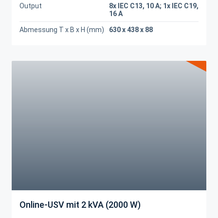
Output
8x IEC C13, 10 A; 1x IEC C19,
16 A
Abmessung T x B x H (mm)
630 x 438 x 88
Online-USV mit 2 kVA (2000 W)