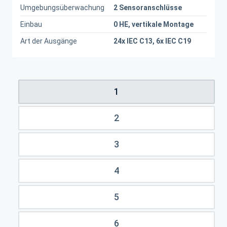
Umgebungsüberwachung
2 Sensoranschlüsse
Einbau
0 HE, vertikale Montage
Art der Ausgänge
24x IEC C13, 6x IEC C19
1
2
3
4
5
6