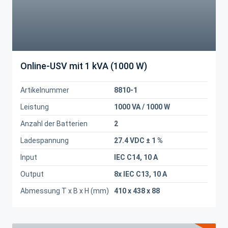
Online-USV mit 1 kVA (1000 W)
Artikelnummer
8810-1
Leistung
1000 VA / 1000 W
Anzahl der Batterien
2
Ladespannung
27.4 VDC ± 1 %
Input
IEC C14, 10 A
Output
8x IEC C13, 10 A
Abmessung T x B x H (mm)
410 x 438 x 88