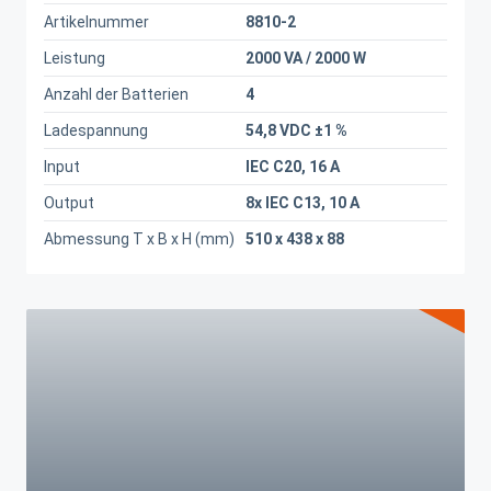
Artikelnummer
8810-2
Leistung
2000 VA / 2000 W
Anzahl der Batterien
4
Ladespannung
54,8 VDC ±1 %
Input
IEC C20, 16 A
Output
8x IEC C13, 10 A
Abmessung T x B x H (mm)
510 x 438 x 88