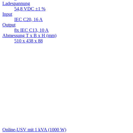
Ladespannung
54,8 VDC ±1 %
Input
IEC C20, 16 A
Output
8x IEC C13, 10 A
Abmessung T x B x H (mm)
510 x 438 x 88
Online-USV mit 1 kVA (1000 W)