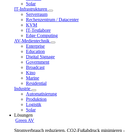
Solar
IT-Infrastrukturen
Serverraum
Rechenzentrum / Datacenter
KVM
IT-Testlabore
Edge Computing
AV-Medientechnik
Enterprise
Education
Digital Signage
Government
Broadcast
Kino
Marine
Residential
Industrie
Automatisierung
Produktion
Logistik
Solar
Lösungen
Green AV
Stromverbrauch reduzieren, CO2-Fußabdruck minimieren -