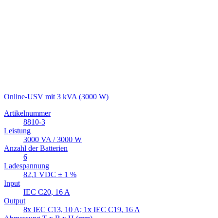
Online-USV mit 3 kVA (3000 W)
Artikelnummer
8810-3
Leistung
3000 VA / 3000 W
Anzahl der Batterien
6
Ladespannung
82,1 VDC ± 1 %
Input
IEC C20, 16 A
Output
8x IEC C13, 10 A; 1x IEC C19, 16 A