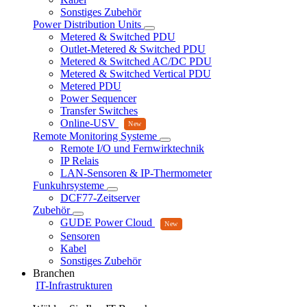
Sonstiges Zubehör
Power Distribution Units
Metered & Switched PDU
Outlet-Metered & Switched PDU
Metered & Switched AC/DC PDU
Metered & Switched Vertical PDU
Metered PDU
Power Sequencer
Transfer Switches
Online-USV
Remote Monitoring Systeme
Remote I/O und Fernwirktechnik
IP Relais
LAN-Sensoren & IP-Thermometer
Funkuhrsysteme
DCF77-Zeitserver
Zubehör
GUDE Power Cloud
Sensoren
Kabel
Sonstiges Zubehör
Branchen
IT-Infrastrukturen