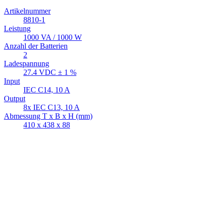
Artikelnummer
8810-1
Leistung
1000 VA / 1000 W
Anzahl der Batterien
2
Ladespannung
27.4 VDC ± 1 %
Input
IEC C14, 10 A
Output
8x IEC C13, 10 A
Abmessung T x B x H (mm)
410 x 438 x 88