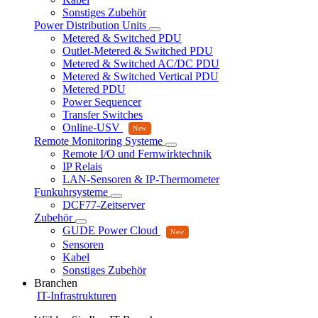
Sonstiges Zubehör
Power Distribution Units
Metered & Switched PDU
Outlet-Metered & Switched PDU
Metered & Switched AC/DC PDU
Metered & Switched Vertical PDU
Metered PDU
Power Sequencer
Transfer Switches
Online-USV
Remote Monitoring Systeme
Remote I/O und Fernwirktechnik
IP Relais
LAN-Sensoren & IP-Thermometer
Funkuhrsysteme
DCF77-Zeitserver
Zubehör
GUDE Power Cloud
Sensoren
Kabel
Sonstiges Zubehör
Branchen
IT-Infrastrukturen