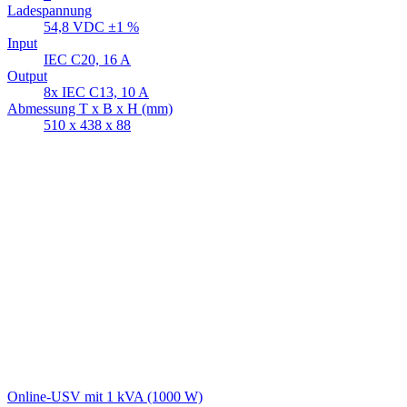
Ladespannung
54,8 VDC ±1 %
Input
IEC C20, 16 A
Output
8x IEC C13, 10 A
Abmessung T x B x H (mm)
510 x 438 x 88
Online-USV mit 1 kVA (1000 W)