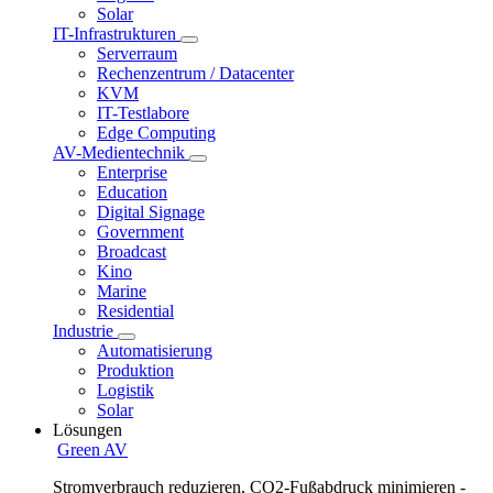
Solar
IT-Infrastrukturen
Serverraum
Rechenzentrum / Datacenter
KVM
IT-Testlabore
Edge Computing
AV-Medientechnik
Enterprise
Education
Digital Signage
Government
Broadcast
Kino
Marine
Residential
Industrie
Automatisierung
Produktion
Logistik
Solar
Lösungen
Green AV
Stromverbrauch reduzieren, CO2-Fußabdruck minimieren -