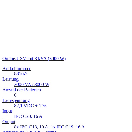
Online-USV mit 3 kVA (3000 W)
Artikelnummer
8810-3
Leistung
3000 VA / 3000 W
Anzahl der Batterien
6
Ladespannung
82,1 VDC ± 1 %
Input
IEC C20, 16 A
Output
8x IEC C13, 10 A; 1x IEC C19, 16 A