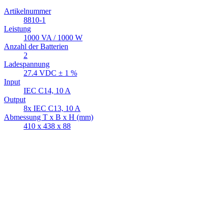
Artikelnummer
8810-1
Leistung
1000 VA / 1000 W
Anzahl der Batterien
2
Ladespannung
27.4 VDC ± 1 %
Input
IEC C14, 10 A
Output
8x IEC C13, 10 A
Abmessung T x B x H (mm)
410 x 438 x 88