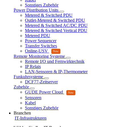
Sonstiges Zubehör
Power Distribution Units
Metered & Switched PDU
Outlet-Metered & Switched PDU
Metered & Switched AC/DC PDU
Metered & Switched Vertical PDU
Metered PDU
Power Sequencer
Transfer Switches
Online-USV
Remote Monitoring Systeme
Remote I/O und Fernwirktechnik
IP Relais
LAN-Sensoren & IP-Thermometer
Funkuhrsysteme
DCF77-Zeitserver
Zubehör
GUDE Power Cloud
Sensoren
Kabel
Sonstiges Zubehör
Branchen
IT-Infrastrukturen