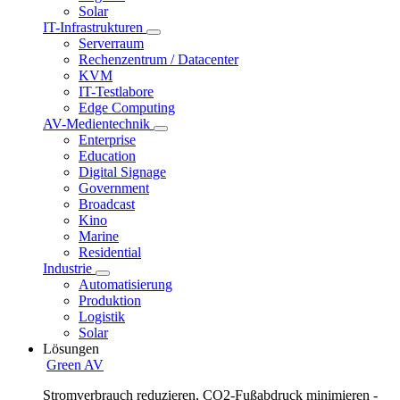
Solar
IT-Infrastrukturen
Serverraum
Rechenzentrum / Datacenter
KVM
IT-Testlabore
Edge Computing
AV-Medientechnik
Enterprise
Education
Digital Signage
Government
Broadcast
Kino
Marine
Residential
Industrie
Automatisierung
Produktion
Logistik
Solar
Lösungen
Green AV
Stromverbrauch reduzieren, CO2-Fußabdruck minimieren -