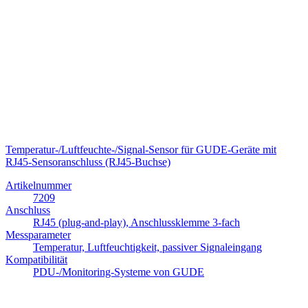
Temperatur-/Luftfeuchte-/Signal-Sensor für GUDE-Geräte mit
RJ45-Sensoranschluss (RJ45-Buchse)
Artikelnummer
7209
Anschluss
RJ45 (plug-and-play), Anschlussklemme 3-fach
Messparameter
Temperatur, Luftfeuchtigkeit, passiver Signaleingang
Kompatibilität
PDU-/Monitoring-Systeme von GUDE