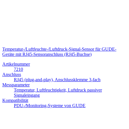
Temperatur-/Luftfeuchte-/Luftdruck-Signal-Sensor für GUDE-
Geräte mit RJ45-Sensoranschluss (RJ45-Buchse)
Artikelnummer
7210
Anschluss
RJ45 (plug-and-play), Anschlussklemme 3-fach
Messparameter
Temperatur, Luftfeuchtigkeit, Luftdruck passiver
Signaleingang
Kompatibilität
PDU-/Monitoring-Systeme von GUDE