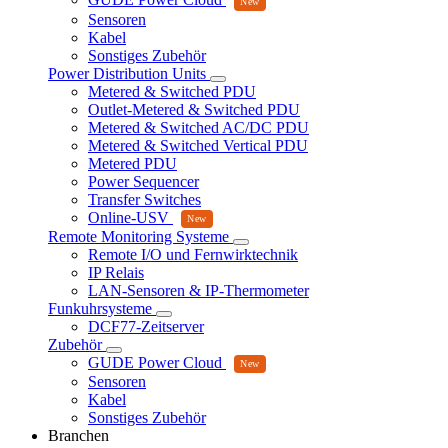
Sensoren
Kabel
Sonstiges Zubehör
Power Distribution Units
Metered & Switched PDU
Outlet-Metered & Switched PDU
Metered & Switched AC/DC PDU
Metered & Switched Vertical PDU
Metered PDU
Power Sequencer
Transfer Switches
Online-USV
Remote Monitoring Systeme
Remote I/O und Fernwirktechnik
IP Relais
LAN-Sensoren & IP-Thermometer
Funkuhrsysteme
DCF77-Zeitserver
Zubehör
GUDE Power Cloud
Sensoren
Kabel
Sonstiges Zubehör
Branchen