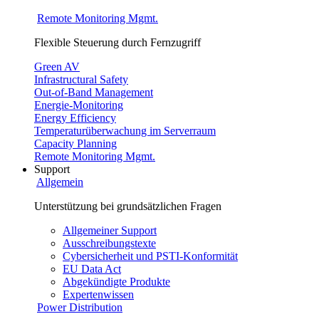
Remote Monitoring Mgmt.
Flexible Steuerung durch Fernzugriff
Green AV
Infrastructural Safety
Out-of-Band Management
Energie-Monitoring
Energy Efficiency
Temperaturüberwachung im Serverraum
Capacity Planning
Remote Monitoring Mgmt.
Support
Allgemein
Unterstützung bei grundsätzlichen Fragen
Allgemeiner Support
Ausschreibungstexte
Cybersicherheit und PSTI-Konformität
EU Data Act
Abgekündigte Produkte
Expertenwissen
Power Distribution