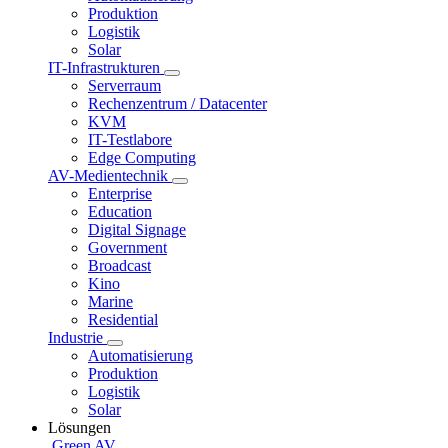
Produktion
Logistik
Solar
IT-Infrastrukturen
Serverraum
Rechenzentrum / Datacenter
KVM
IT-Testlabore
Edge Computing
AV-Medientechnik
Enterprise
Education
Digital Signage
Government
Broadcast
Kino
Marine
Residential
Industrie
Automatisierung
Produktion
Logistik
Solar
Lösungen
Green AV