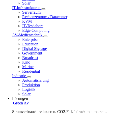
Solar
IT-Infrastrukturen
Serverraum
Rechenzentrum / Datacenter
KVM
IT-Testlabore
Edge Computing
AV-Medientechnik
Enterprise
Education
Digital Signage
Government
Broadcast
Kino
Marine
Residential
Industrie
Automatisierung
Produktion
Logistik
Solar
Lösungen
Green AV
Stromverbrauch reduzieren, CO2-Fußabdruck minimieren -