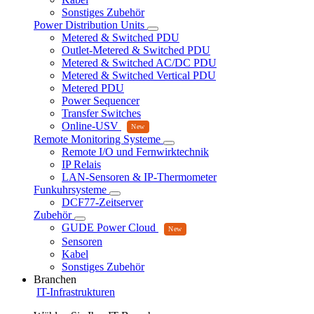
Sonstiges Zubehör
Power Distribution Units
Metered & Switched PDU
Outlet-Metered & Switched PDU
Metered & Switched AC/DC PDU
Metered & Switched Vertical PDU
Metered PDU
Power Sequencer
Transfer Switches
Online-USV
Remote Monitoring Systeme
Remote I/O und Fernwirktechnik
IP Relais
LAN-Sensoren & IP-Thermometer
Funkuhrsysteme
DCF77-Zeitserver
Zubehör
GUDE Power Cloud
Sensoren
Kabel
Sonstiges Zubehör
Branchen
IT-Infrastrukturen