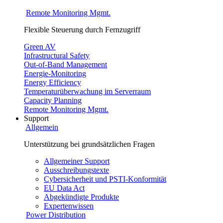
Remote Monitoring Mgmt.
Flexible Steuerung durch Fernzugriff
Green AV
Infrastructural Safety
Out-of-Band Management
Energie-Monitoring
Energy Efficiency
Temperaturüberwachung im Serverraum
Capacity Planning
Remote Monitoring Mgmt.
Support
Allgemein
Unterstützung bei grundsätzlichen Fragen
Allgemeiner Support
Ausschreibungstexte
Cybersicherheit und PSTI-Konformität
EU Data Act
Abgekündigte Produkte
Expertenwissen
Power Distribution