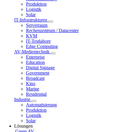
Produktion
Logistik
Solar
IT-Infrastrukturen
Serverraum
Rechenzentrum / Datacenter
KVM
IT-Testlabore
Edge Computing
AV-Medientechnik
Enterprise
Education
Digital Signage
Government
Broadcast
Kino
Marine
Residential
Industrie
Automatisierung
Produktion
Logistik
Solar
Lösungen
Green AV