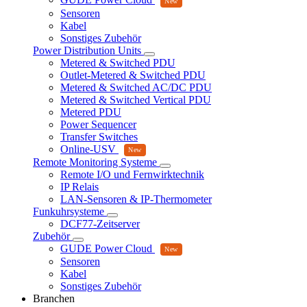
Sensoren
Kabel
Sonstiges Zubehör
Power Distribution Units
Metered & Switched PDU
Outlet-Metered & Switched PDU
Metered & Switched AC/DC PDU
Metered & Switched Vertical PDU
Metered PDU
Power Sequencer
Transfer Switches
Online-USV
Remote Monitoring Systeme
Remote I/O und Fernwirktechnik
IP Relais
LAN-Sensoren & IP-Thermometer
Funkuhrsysteme
DCF77-Zeitserver
Zubehör
GUDE Power Cloud
Sensoren
Kabel
Sonstiges Zubehör
Branchen