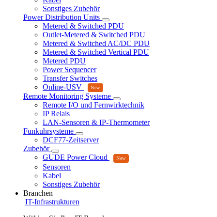
Sonstiges Zubehör
Power Distribution Units
Metered & Switched PDU
Outlet-Metered & Switched PDU
Metered & Switched AC/DC PDU
Metered & Switched Vertical PDU
Metered PDU
Power Sequencer
Transfer Switches
Online-USV
Remote Monitoring Systeme
Remote I/O und Fernwirktechnik
IP Relais
LAN-Sensoren & IP-Thermometer
Funkuhrsysteme
DCF77-Zeitserver
Zubehör
GUDE Power Cloud
Sensoren
Kabel
Sonstiges Zubehör
Branchen
IT-Infrastrukturen