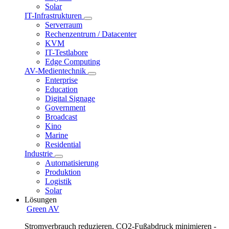
Solar
IT-Infrastrukturen
Serverraum
Rechenzentrum / Datacenter
KVM
IT-Testlabore
Edge Computing
AV-Medientechnik
Enterprise
Education
Digital Signage
Government
Broadcast
Kino
Marine
Residential
Industrie
Automatisierung
Produktion
Logistik
Solar
Lösungen
Green AV
Stromverbrauch reduzieren, CO2-Fußabdruck minimieren -