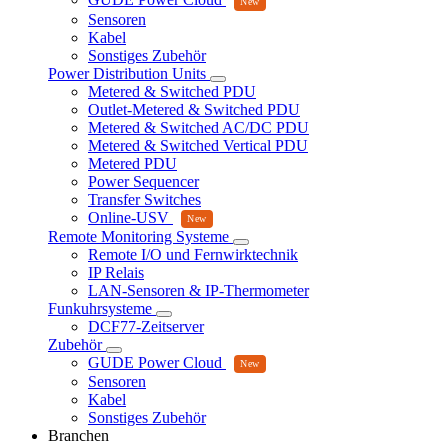
Sensoren
Kabel
Sonstiges Zubehör
Power Distribution Units
Metered & Switched PDU
Outlet-Metered & Switched PDU
Metered & Switched AC/DC PDU
Metered & Switched Vertical PDU
Metered PDU
Power Sequencer
Transfer Switches
Online-USV
Remote Monitoring Systeme
Remote I/O und Fernwirktechnik
IP Relais
LAN-Sensoren & IP-Thermometer
Funkuhrsysteme
DCF77-Zeitserver
Zubehör
GUDE Power Cloud
Sensoren
Kabel
Sonstiges Zubehör
Branchen