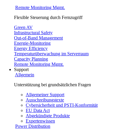
Remote Monitoring Mgmt.
Flexible Steuerung durch Fernzugriff
Green AV
Infrastructural Safety
Out-of-Band Management
Energie-Monitoring
Energy Efficiency
Temperaturüberwachung im Serverraum
Capacity Planning
Remote Monitoring Mgmt.
Support
Allgemein
Unterstützung bei grundsätzlichen Fragen
Allgemeiner Support
Ausschreibungstexte
Cybersicherheit und PSTI-Konformität
EU Data Act
Abgekündigte Produkte
Expertenwissen
Power Distribution