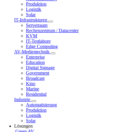
Produktion
Logistik
Solar
IT-Infrastrukturen
Serverraum
Rechenzentrum / Datacenter
KVM
IT-Testlabore
Edge Computing
AV-Medientechnik
Enterprise
Education
Digital Signage
Government
Broadcast
Kino
Marine
Residential
Industrie
Automatisierung
Produktion
Logistik
Solar
Lösungen
Green AV