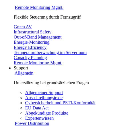
Remote Monitoring Mgmt.
Flexible Steuerung durch Fernzugriff
Green AV
Infrastructural Safety
Out-of-Band Management
Energie-Monitoring
Energy Efficiency
Temperaturüberwachung im Serverraum
Capacity Planning
Remote Monitoring Mgmt.
Support
Allgemein
Unterstützung bei grundsätzlichen Fragen
Allgemeiner Support
Ausschreibungstexte
Cybersicherheit und PSTI-Konformität
EU Data Act
Abgekündigte Produkte
Expertenwissen
Power Distribution