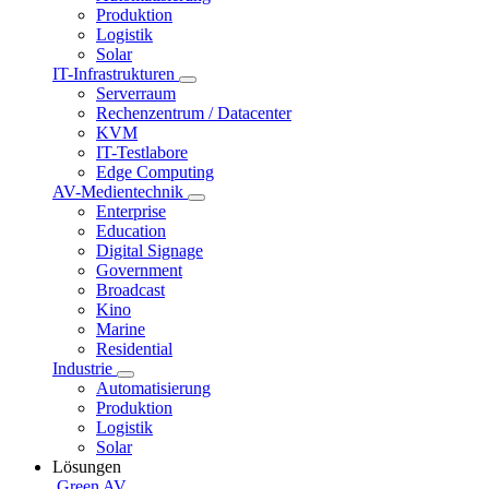
Produktion
Logistik
Solar
IT-Infrastrukturen
Serverraum
Rechenzentrum / Datacenter
KVM
IT-Testlabore
Edge Computing
AV-Medientechnik
Enterprise
Education
Digital Signage
Government
Broadcast
Kino
Marine
Residential
Industrie
Automatisierung
Produktion
Logistik
Solar
Lösungen
Green AV