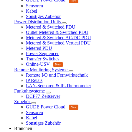
Sensoren
Kabel
Sonstiges Zubehör
Power Distribution Units
Metered & Switched PDU
Outlet-Metered & Switched PDU
Metered & Switched AC/DC PDU
Metered & Switched Vertical PDU
Metered PDU
Power Sequencer
Transfer Switches
Online-USV
Remote Monitoring Systeme
Remote I/O und Fernwirktechnik
IP Relais
LAN-Sensoren & IP-Thermometer
Funkuhrsysteme
DCF77-Zeitserver
Zubehör
GUDE Power Cloud
Sensoren
Kabel
Sonstiges Zubehör
Branchen