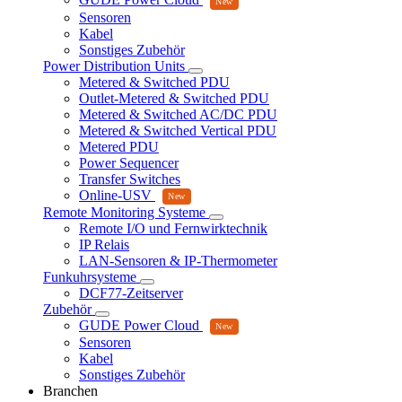
Sensoren
Kabel
Sonstiges Zubehör
Power Distribution Units
Metered & Switched PDU
Outlet-Metered & Switched PDU
Metered & Switched AC/DC PDU
Metered & Switched Vertical PDU
Metered PDU
Power Sequencer
Transfer Switches
Online-USV
Remote Monitoring Systeme
Remote I/O und Fernwirktechnik
IP Relais
LAN-Sensoren & IP-Thermometer
Funkuhrsysteme
DCF77-Zeitserver
Zubehör
GUDE Power Cloud
Sensoren
Kabel
Sonstiges Zubehör
Branchen