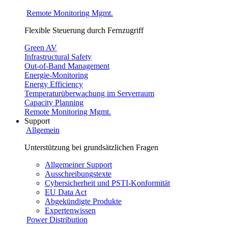
Remote Monitoring Mgmt.
Flexible Steuerung durch Fernzugriff
Green AV
Infrastructural Safety
Out-of-Band Management
Energie-Monitoring
Energy Efficiency
Temperaturüberwachung im Serverraum
Capacity Planning
Remote Monitoring Mgmt.
Support
Allgemein
Unterstützung bei grundsätzlichen Fragen
Allgemeiner Support
Ausschreibungstexte
Cybersicherheit und PSTI-Konformität
EU Data Act
Abgekündigte Produkte
Expertenwissen
Power Distribution