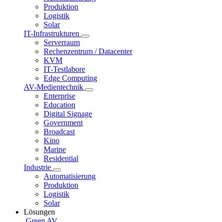
Produktion
Logistik
Solar
IT-Infrastrukturen
Serverraum
Rechenzentrum / Datacenter
KVM
IT-Testlabore
Edge Computing
AV-Medientechnik
Enterprise
Education
Digital Signage
Government
Broadcast
Kino
Marine
Residential
Industrie
Automatisierung
Produktion
Logistik
Solar
Lösungen
Green AV