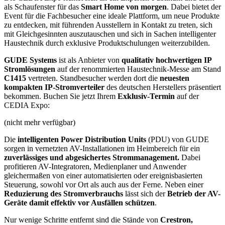
als Schaufenster für das
Smart Home von morgen
. Dabei bietet der
Event für die Fachbesucher eine ideale Plattform, um neue Produkte
zu entdecken, mit führenden Ausstellern in Kontakt zu treten, sich
mit Gleichgesinnten auszutauschen und sich in Sachen intelligenter
Haustechnik durch exklusive Produktschulungen weiterzubilden.
GUDE Systems
ist als Anbieter von
qualitativ hochwertigen IP
Stromlösungen
auf der renommierten Haustechnik-Messe am Stand
C1415
vertreten. Standbesucher werden dort die
neuesten
kompakten IP-Stromverteiler
des deutschen Herstellers präsentiert
bekommen. Buchen Sie jetzt Ihrem
Exklusiv-Termin
auf der
CEDIA Expo:
(nicht mehr verfügbar)
Die
intelligenten Power Distribution Units
(PDU) von GUDE
sorgen in vernetzten AV-Installationen im Heimbereich für ein
zuverlässiges und abgesichertes Strommanagement.
Dabei
profitieren AV-Integratoren, Medienplaner und Anwender
gleichermaßen von einer automatisierten oder ereignisbasierten
Steuerung, sowohl vor Ort als auch aus der Ferne. Neben einer
Reduzierung des Stromverbrauchs
lässt sich der
Betrieb der AV-
Geräte
damit effektiv vor Ausfällen schützen
.
Nur wenige Schritte entfernt sind die Stände von
Crestron,