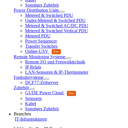
Sonstiges Zubehör
Power Distribution Units
Metered & Switched PDU
Outlet-Metered & Switched PDU
Metered & Switched AC/DC PDU
Metered & Switched Vertical PDU
Metered PDU
Power Sequencer
Transfer Switches
Online-USV
Remote Monitoring Systeme
Remote I/O und Fernwirktechnik
IP Relais
LAN-Sensoren & IP-Thermometer
Funkuhrsysteme
DCF77-Zeitserver
Zubehör
GUDE Power Cloud
Sensoren
Kabel
Sonstiges Zubehör
Branchen
IT-Infrastrukturen