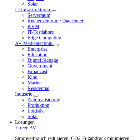
Solar
IT-Infrastrukturen
Serverraum
Rechenzentrum / Datacenter
KVM
IT-Testlabore
Edge Computing
AV-Medientechnik
Enterprise
Education
Digital Signage
Government
Broadcast
Kino
Marine
Residential
Industrie
Automatisierung
Produktion
Logistik
Solar
Lösungen
Green AV
Stromverbrauch reduzieren, CO2-Fußabdruck minimieren -